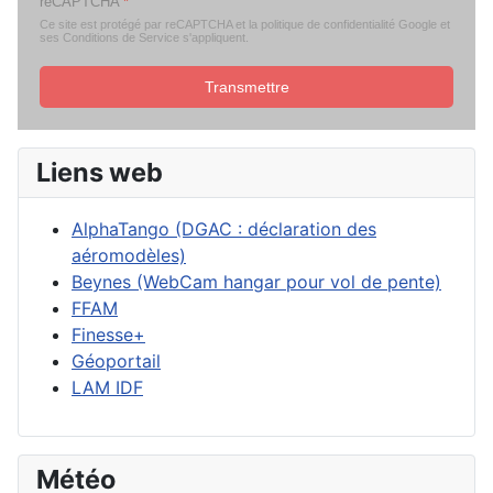
reCAPTCHA
*
Ce site est protégé par reCAPTCHA et la politique de confidentialité
Google
et
ses Conditions de Service
s'appliquent.
Transmettre
Liens web
AlphaTango (DGAC : déclaration des
aéromodèles)
Beynes (WebCam hangar pour vol de pente)
FFAM
Finesse+
Géoportail
LAM IDF
Météo